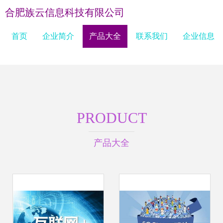
合肥族云信息科技有限公司
首页
企业简介
产品大全
联系我们
企业信息
PRODUCT
产品大全