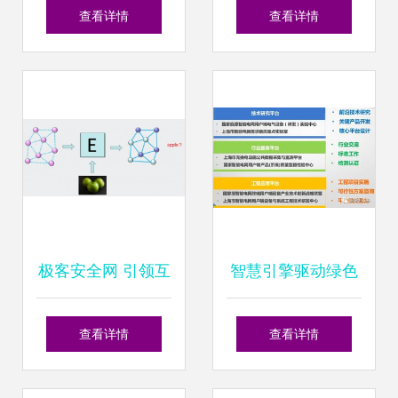
的技术开发演进与
网技术开发的融合
查看详情
查看详情
未来展望
未来发展趋势解析
极客安全网 引领互
智慧引擎驱动绿色
联网安全技术，打
出行 园区能源互联
查看详情
查看详情
造专业网络技术门
网关键技术及其在