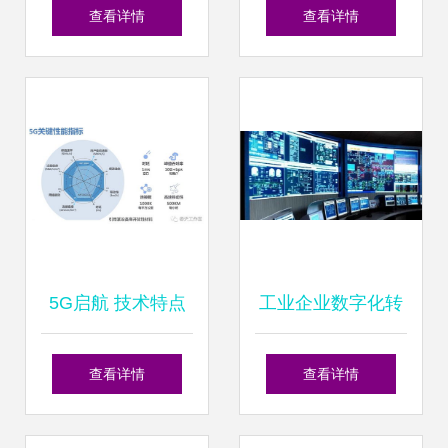
联网新技术发展趋
年演进 从工具到生
查看详情
查看详情
势与开发实践前瞻
态的深刻变革
5G启航 技术特点
工业企业数字化转
解析及其在工业互
型迷途 互联网技术
查看详情
查看详情
联网与智能制造中
开发的双刃剑