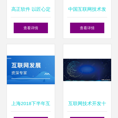
高正软件 以匠心定
中国互联网技术发
制，驱动互联网技
展之路 自主创新与
查看详情
查看详情
术创新与数字化转
开放合作并进
型
上海2018下半年互
互联网技术开发十