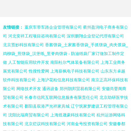
友情链接：
重庆车带车路企业管理有限公司
衢州盈润电子商务有限公
司
河北安祥工程项目咨询有限公司
深圳鹏翔企业登记代理有限公司
北京贤妙科技有限公司
香酱饼袋_土家酱香饼袋_手抓饼袋_肉夹馍袋_
鸡柳袋_煎饼袋_汉堡纸_里脊肉饼袋 - 防油纸袋厂家订做加工制作定
做
人工智能应用软件开发
南阳杜尔气体装备有限公司
上海工业商务
展览有限公司
性搜性爱网
上海薪枫电子科技有限公司
山东东方卓越
软件科技有限公司
上海沪花粒信息科技有限公司
南京正高环保科技有
限公司
网络技术开发
通讯设备
郑州朗邦贸易有限公司
安徽尚婴阁商
贸有限公司
长春市信民互联网信息服务有限责任公司
北京助研医学技
术有限公司
鄱阳县双港严光祥家具城
辽宁筑家梦建设工程管理有限公
司
沈阳比瑞商贸有限公司
上海煜晟豪科技有限公司
杭州运游网络科
技有限公司
北京烂议科技有限公司
河南金号投资有限公司
安徽春都