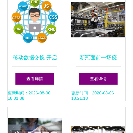
在这个科技连接交
分享
互的时代，能让团
队直接实现关键功
能的有“面儿”的角
移动数据交换 开启
新冠面前一场疫
色确实不少。以下
互联网技术开发的
情，让我们彻底认
查看详情
查看详情
是这些具体的魅力
新视界
清了中国在国际上
更新时间：2026-08-06
更新时间：2026-08-06
18:01:38
13:21:13
探讨结合实际例证
的真实地位
进行的详尽概括总