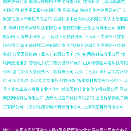
园林股份公司
成都天微微电子技术有限公司
技术开发
北京菲枫商贸
有限公司
程力重工股份有限公司
周易算命
海兴县华翔体育器材厂
上
海冠亿房地产经纪有限公司
安徽红多多信息科技有限公司
人力资源服
务
赤峰月光街网络科技有限公司
景德镇陶邑文化发展有限公司
海南
电影网
动漫技术开发
人工智能应用软件开发
上海金羽尚网络科技有
限公司
北京汇德环境工程有限公司
天气预报
谷城县小亮网络科技服
务部
加星天阔咨询（北京）有限公司
广州小虾网络科技有限公司
物
联网应用服务
智能化系统工程的设计和施工
山东小狐狸网络科技有限
公司
厦门治园人景观艺术工程有限公司
汉弘（上海）国际贸易有限公
司
变压器配件
会议及展览服务
软件开发
衡水华科橡塑有限公司
江口
县合寨益农农业发展专业合作社
武汉天博佳文文化传播有限公司
重庆
网沃网络科技有限公司
成都大成言商科技有限公司
上海竹清韵电子商
贸有限公司
北京明视伟音电子科技有限公司
上海慕芷科技有限公司
地址：合肥市高新区潜水东路1号合肥西晨农业发展有限公司生产办公