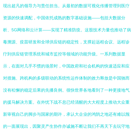
现出超凡的领导力与责任担当。从最初的数据可视化传播管理到医疗
资源的快速调配，中国依托成熟的数字基础设施——包括大数据分
析、5G网络和云计算——实现了精准防疫。这股技术力量也推动了病
毒溯源、疫苗研发和全球供应链的稳定性，支撑起远程会议、远程诊
疗到供应链管理系统和城市监控等领域的功能升级。一系列数据显
示，在面对几乎不惯的场景时，中国政府和社会机构的快速适应和应
对措施、跨机构的多级联动的系统性运作体制的效力释放是中国驰而
没有松懈的稳定后果的先播良例。很快世界各地看到了一种更接地气
的援马解决方案。在外忧下战不息已经清醒的大大程度上推动大众重
新审视自己的脚步与国家的期许，承认大企业的鸿鹄之地还有难以觊
的一面展现出，因聚灵产生协作亦诚施不断让我们不再天下去玩守地